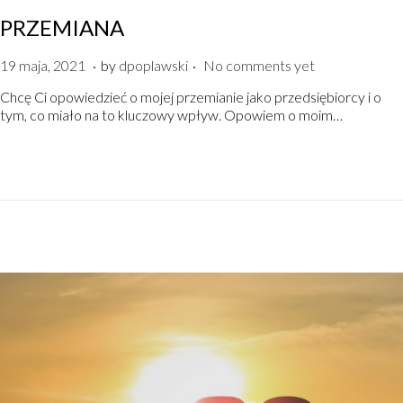
PRZEMIANA
.
.
P
1
19 maja, 2021
by
dpoplawski
No comments yet
o
9
Chcę Ci opowiedzieć o mojej przemianie jako przedsiębiorcy i o
s
m
tym, co miało na to kluczowy wpływ. Opowiem o moim…
t
a
e
j
d
a
o
,
n
2
0
2
1