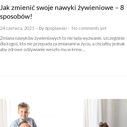
Jak zmienić swoje nawyki żywieniowe – 8
sposobów!
.
.
P
2
24 czerwca, 2021
by
dpoplawski
No comments yet
o
4
Zmiana nawyków żywieniowych to nie lada wyzwanie, szczególnie
s
c
dla kogoś, kto nie przepada za zmianami w życiu, a chciałby jednak
t
z
aby zdrowe odżywianie weszło mu w krew…
e
e
d
r
o
w
n
c
a
,
2
0
2
1