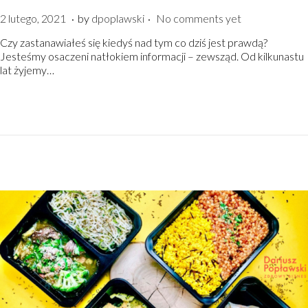
.
.
P
2
2 lutego, 2021
by
dpoplawski
No comments yet
o
l
Czy zastanawiałeś się kiedyś nad tym co dziś jest prawdą?
s
u
Jesteśmy osaczeni natłokiem informacji – zewsząd. Od kilkunastu
t
t
lat żyjemy…
e
e
d
g
o
o
n
,
2
0
2
1