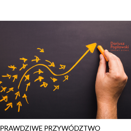
,
2
0
2
1
PRAWDZIWE PRZYWÓDZTWO