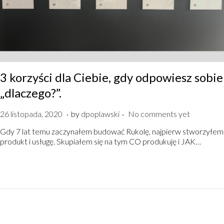
3 korzyści dla Ciebie, gdy odpowiesz sobie
„dlaczego?”.
.
.
P
8
26 listopada, 2020
by
dpoplawski
No comments yet
o
g
Gdy 7 lat temu zaczynałem budować Rukolę, najpierw stworzyłem
s
r
produkt i usługę. Skupiałem się na tym CO produkuję i JAK…
t
u
e
d
d
n
o
i
n
a
,
2
0
2