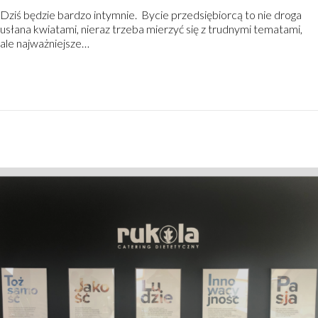
o
g
Dziś będzie bardzo intymnie. Bycie przedsiębiorcą to nie droga
s
r
usłana kwiatami, nieraz trzeba mierzyć się z trudnymi tematami,
t
u
ale najważniejsze…
e
d
d
n
o
i
n
a
,
2
0
2
0