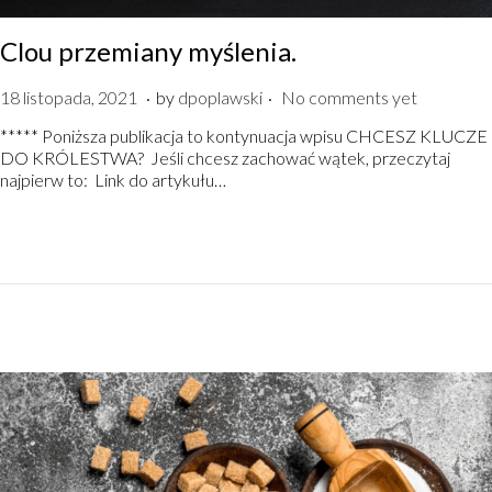
Clou przemiany myślenia.
.
.
P
1
18 listopada, 2021
by
dpoplawski
No comments yet
o
8
***** Poniższa publikacja to kontynuacja wpisu CHCESZ KLUCZE
s
l
DO KRÓLESTWA? Jeśli chcesz zachować wątek, przeczytaj
t
i
najpierw to: Link do artykułu…
e
s
d
t
o
o
n
p
a
d
a
,
2
0
2
1