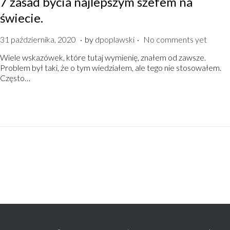
7 zasad bycia najlepszym szefem na
świecie.
.
.
P
6
31 października, 2020
by
dpoplawski
No comments yet
o
l
Wiele wskazówek, które tutaj wymienię, znałem od zawsze.
s
i
Problem był taki, że o tym wiedziałem, ale tego nie stosowałem.
t
s
Często…
e
t
d
o
o
p
n
a
d
a
,
2
0
2
0