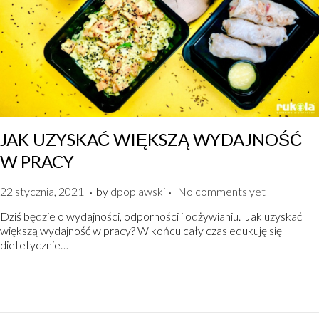
JAK UZYSKAĆ WIĘKSZĄ WYDAJNOŚĆ
W PRACY
.
.
P
2
22 stycznia, 2021
by
dpoplawski
No comments yet
o
2
Dziś będzie o wydajności, odporności i odżywianiu. Jak uzyskać
s
s
większą wydajność w pracy? W końcu cały czas edukuję się
t
t
dietetycznie…
e
y
d
c
o
z
n
n
i
a