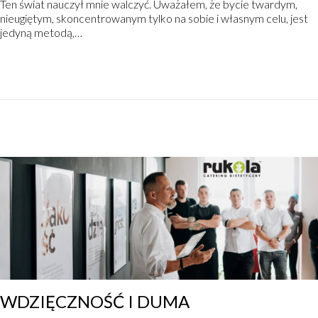
Ten świat nauczył mnie walczyć. Uważałem, że bycie twardym,
s
r
nieugiętym, skoncentrowanym tylko na sobie i własnym celu, jest
t
u
jedyną metodą,…
e
d
d
n
o
i
n
a
,
2
0
2
0
WDZIĘCZNOŚĆ I DUMA