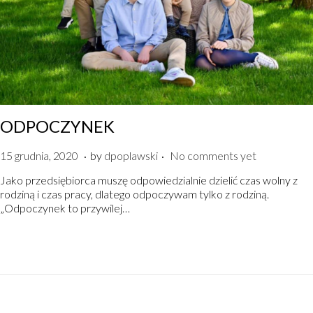
ODPOCZYNEK
.
.
P
1
15 grudnia, 2020
by
dpoplawski
No comments yet
o
5
Jako przedsiębiorca muszę odpowiedzialnie dzielić czas wolny z
s
g
rodziną i czas pracy, dlatego odpoczywam tylko z rodziną.
t
r
„Odpoczynek to przywilej…
e
u
d
d
o
n
n
i
a
,
2
0