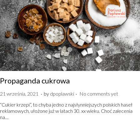
Propaganda cukrowa
.
.
P
2
21 września, 2021
by
dpoplawski
No comments yet
o
1
“Cukier krzepi”, to chyba jedno z najsłynniejszych polskich haseł
s
w
reklamowych, ułożone już w latach 30. xx wieku. Choć zalecenia
t
r
na…
e
z
d
e
o
ś
n
n