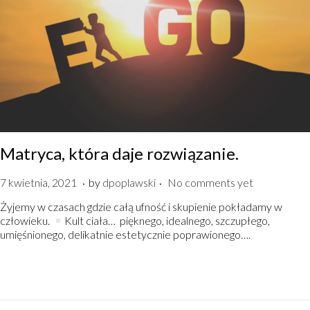
Matryca, która daje rozwiązanie.
.
.
P
7
7 kwietnia, 2021
by
dpoplawski
No comments yet
o
k
Żyjemy w czasach gdzie całą ufność i skupienie pokładamy w
s
w
człowieku.
Kult ciała… pięknego, idealnego, szczupłego,
t
i
umięśnionego, delikatnie estetycznie poprawionego….
e
e
d
t
o
n
n
i
a
,