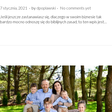
.
.
P
7
7 stycznia, 2021
by
dpoplawski
No comments yet
o
s
Jeśli jeszcze zastanawiasz się, dlaczego w swoim biznesie tak
s
t
bardzo mocno odnoszę się do biblijnych zasad, to ten wpis jest…
t
y
e
c
d
z
o
n
n
i
a
,
2
0
2
1