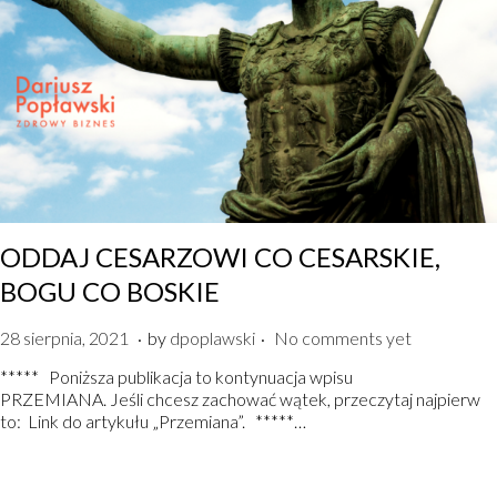
ODDAJ CESARZOWI CO CESARSKIE,
BOGU CO BOSKIE
.
.
P
2
28 sierpnia, 2021
by
dpoplawski
No comments yet
o
8
***** Poniższa publikacja to kontynuacja wpisu
s
s
PRZEMIANA. Jeśli chcesz zachować wątek, przeczytaj najpierw
t
i
to: Link do artykułu „Przemiana”. *****…
e
e
d
r
o
p
n
n