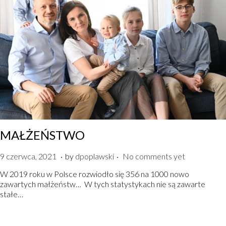
MAŁŻEŃSTWO
.
.
P
9
9 czerwca, 2021
by
dpoplawski
No comments yet
o
c
W 2019 roku w Polsce rozwiodło się 356 na 1000 nowo
s
z
zawartych małżeństw… W tych statystykach nie są zawarte
t
e
stałe…
e
r
d
w
o
c
n
a