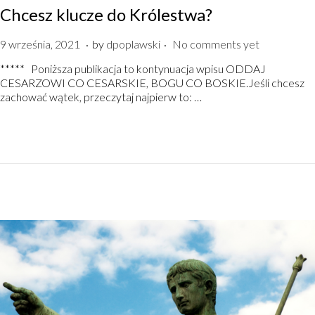
Chcesz klucze do Królestwa?
.
.
P
2
9 września, 2021
by
dpoplawski
No comments yet
o
1
***** Poniższa publikacja to kontynuacja wpisu ODDAJ
s
w
CESARZOWI CO CESARSKIE, BOGU CO BOSKIE.Jeśli chcesz
t
r
zachować wątek, przeczytaj najpierw to: …
e
z
d
e
o
ś
n
n
i
a
,
2
0
2
1