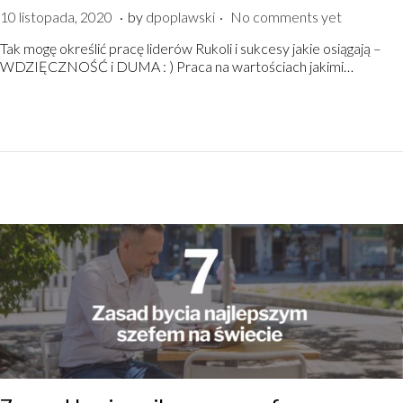
.
.
P
8
10 listopada, 2020
by
dpoplawski
No comments yet
o
g
Tak mogę określić pracę liderów Rukoli i sukcesy jakie osiągają –
s
r
WDZIĘCZNOŚĆ i DUMA : ) Praca na wartościach jakimi…
t
u
e
d
d
n
o
i
n
a
,
2
0
2
0