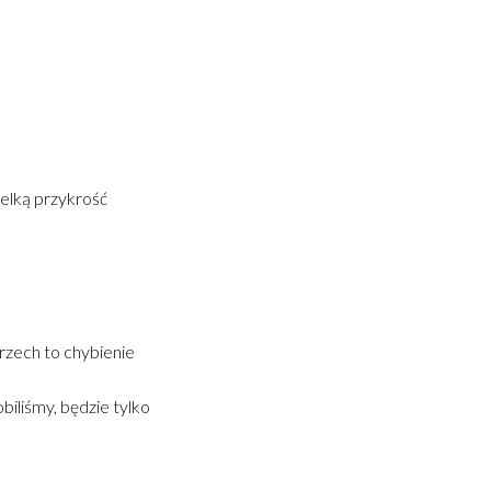
ielką przykrość
grzech to chybienie
iliśmy, będzie tylko