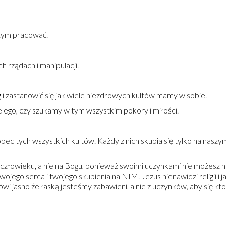
d tym pracować.
h rządach i manipulacji.
i zastanowić się jak wiele niezdrowych kultów mamy w sobie.
 ego, czy szukamy w tym wszystkim pokory i miłości.
bec tych wszystkich kultów. Każdy z nich skupia się tylko na naszy
 człowieku, a nie na Bogu, ponieważ swoimi uczynkami nie możesz na 
ego serca i twojego skupienia na NIM. Jezus nienawidzi religii i 
 mówi jasno że łaską jesteśmy zabawieni, a nie z uczynków, aby się ktoś