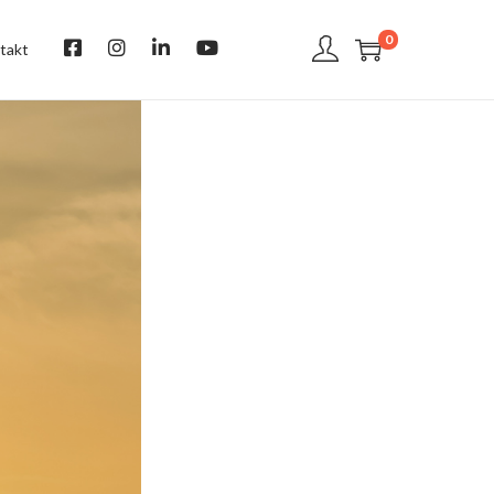
0
takt