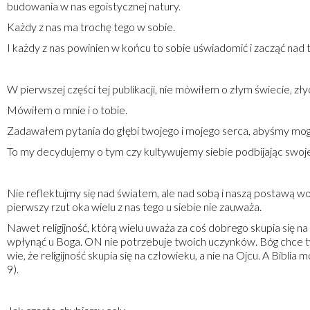
budowania w nas egoistycznej natury.
Każdy z nas ma trochę tego w sobie.
I każdy z nas powinien w końcu to sobie uświadomić i zacząć na
W pierwszej części tej publikacji, nie mówiłem o złym świecie, złyc
Mówiłem o mnie i o tobie.
Zadawałem pytania do głębi twojego i mojego serca, abyśmy mogl
To my decydujemy o tym czy kultywujemy siebie podbijając swoje
Nie reflektujmy się nad światem, ale nad sobą i naszą postawą wo
pierwszy rzut oka wielu z nas tego u siebie nie zauważa.
Nawet religijność, którą wielu uważa za coś dobrego skupia się na
wpłynąć u Boga. ON nie potrzebuje twoich uczynków. Bóg chce twoj
wie, że religijność skupia się na człowieku, a nie na Ojcu. A Biblia
9).