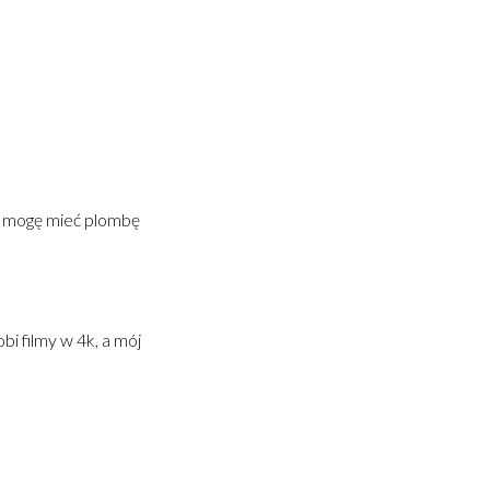
li mogę mieć plombę
i filmy w 4k, a mój