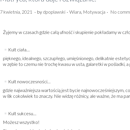
.
.
.
P
P
7
7 kwietnia, 2021
by
dpoplawski
Wiara
,
Motywacja
No comme
o
o
k
s
s
w
t
t
i
Żyjemy w czasach gdzie całą ufność i skupienie pokładamy w czł
e
e
e
d
d
t
o
i
n
Kult ciała…
n
n
i
a
pięknego, idealnego, szczupłego, umięśnionego, delikatnie estety
,
w zębie to czemu nie trochę kwasu w usta, galaretki w pośladki, a
2
0
2
Kult nowoczesności…
1
gdzie najważniejsza wartością jest bycie najnowocześniejszym, co
w 8k cokolwiek to znaczy. Nie widzę różnicy, ale ważne, że ma p
Kult sukcesu…
Możesz wszystko!