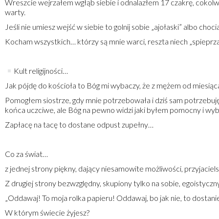
Wreszcie wejrzałem wgłąb siebie i odnalazłem 17 czakrę, cokolwie
warty.
Jeśli nie umiesz wejść w siebie to golnij sobie „ajołaski” albo choc
Kocham wszystkich… którzy są mnie warci, reszta niech „spieprza”
Kult religijności…
Jak pójdę do kościoła to Bóg mi wybaczy, że z mężem od miesiąc
Pomogłem siostrze, gdy mnie potrzebowała i dziś sam potrzebuję 
końca uczciwe, ale Bóg na pewno widzi jaki byłem pomocny i wyba
Zapłacę na tacę to dostane odpust zupełny…
Co za świat…
z jednej strony piękny, dający niesamowite możliwości, przyjaciels
Z drugiej strony bezwzględny, skupiony tylko na sobie, egoistycz
„Oddawaj! To moja rolka papieru! Oddawaj, bo jak nie, to dostanie
W którym świecie żyjesz?