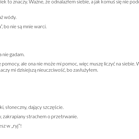
k to znaczy. Ważne, że odnalazłem siebie, a jak komuś się nie podo
iaż wódy.
, bo nie są mnie warci.
a nie gadam.
pomocy, ale ona nie może mi pomoc, więc muszę liczyć na siebie. W
czy mi dzisiejszą nieuczciwość, bo zasłużyłem.
ki, słoneczny, dający szczęście.
ny, zakrapiany strachem o przetrwanie.
sz w „ryj”!