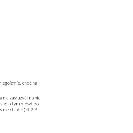
m egoizmie, choć na
nic zasłużyć i na nic
jasno o tym mówi, bo
 nie chlubił (Ef 2:8-