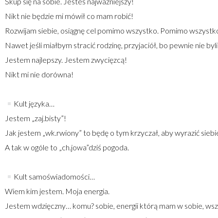
Skup się na sobie. Jesteś najważniejszy!
Nikt nie będzie mi mówił co mam robić!
Rozwijam siebie, osiągnę cel pomimo wszystko. Pomimo wszyst
Nawet jeśli miałbym stracić rodzinę, przyjaciół, bo pewnie nie byli
Jestem najlepszy. Jestem zwycięzcą!
Nikt mi nie dorówna!
Kult języka…
Jestem „zaj.bisty”!
Jak jestem „wk.rwiony” to będę o tym krzyczał, aby wyrazić siebie
A tak w ogóle to „ch.jowa”dziś pogoda.
Kult samoświadomości…
Wiem kim jestem. Moja energia.
Jestem wdzięczny… komu? sobie, energii którą mam w sobie, ws