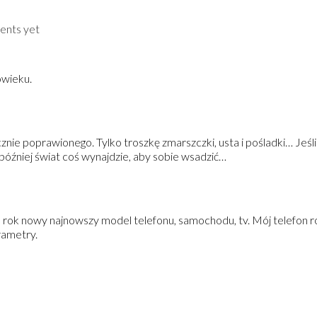
nts yet
owieku.
cznie poprawionego. Tylko troszkę zmarszczki, usta i pośladki… Jeś
 później świat coś wynajdzie, aby sobie wsadzić…
 rok nowy najnowszy model telefonu, samochodu, tv. Mój telefon rob
arametry.