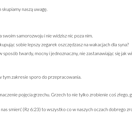
m skupiamy naszą uwagę.
a swoim samorozwoju i nie widzisz nic poza nim.
 kupując sobie lepszy zegarek oszczędzasz na wakacjach dla syna?
 sposób twardy, mocny i jednoznaczny, nie zastanawiając się jak w
a w tym zakresie sporo do przepracowania.
maczenie pojęcia grzechu. Grzech to nie tylko zrobienie coś złego, 
 nas smierć (Rz 6:23) to wszystko co w naszych oczach dobrego zrob