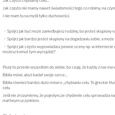
Jak często chybiamy celu…
Jak często nie mamy nawet świadomości tego co robimy, na czy
I nie mam tu na myśli tylko duchowości.
Spójrz jak być może zaniedbujesz rodzinę, bo jesteś skupiony n
Spójrz jak bardzo jesteś skupiony na dogadzaniu sobie, a może
Spójrz jak często wypowiadasz pewne oceny np. w internecie w
możesz komuś tym wyrządzić?
Piszę to przede wszystkim do siebie, bo czuję, że każdy z nas m
Biblia mówi, abyś badał swoje serce…
Biblia również bardzo dużo mówi o „chybianiu celu. To greckie tłu
celu.
Jeśli nie zrozumiemy, że pojedyncze chybienie celu sprowadza na
martwym uczynkiem.