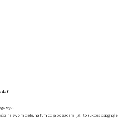
iada?
ego ego.
ci, na swoim ciele, na tym co ja posiadam i jaki to sukces osiągną