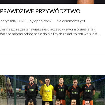
PRAWDZIWE PRZYWÓDZTWO
.
.
P
7
7 stycznia, 2021
by
dpoplawski
No comments yet
o
s
Jeśli jeszcze zastanawiasz się, dlaczego w swoim biznesie tak
s
t
bardzo mocno odnoszę się do biblijnych zasad, to ten wpis jest…
t
y
e
c
d
z
o
n
n
i
a
,
2
0
2
1