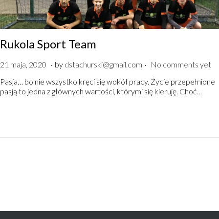
Rukola Sport Team
.
.
P
6
21 maja, 2020
by
dstachurski@gmail.com
No comments yet
o
l
Pasja… bo nie wszystko kręci się wokół pracy. Życie przepełnione
s
i
pasją to jedna z głównych wartości, którymi się kieruję. Choć…
t
s
e
t
d
o
o
p
n
a
d
a
,
2
0
2
0