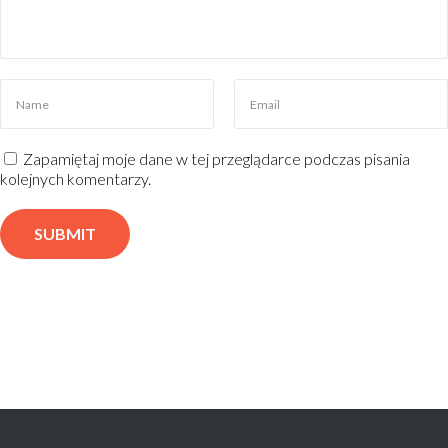
Zapamiętaj moje dane w tej przeglądarce podczas pisania
kolejnych komentarzy.