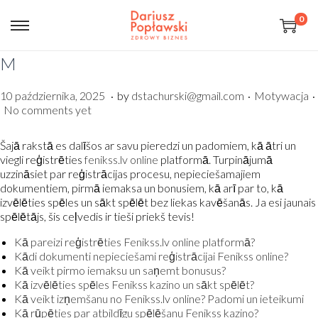
0
M
.
.
.
P
P
1
10 października, 2025
by
dstachurski@gmail.com
Motywacja
o
o
0
No comments yet
s
s
p
t
t
a
Šajā rakstā es dalīšos ar savu pieredzi un padomiem, kā ātri un
e
e
ź
viegli reģistrēties
fenikss.lv online
platformā. Turpinājumā
d
d
d
uzzināsiet par reģistrācijas procesu, nepieciešamajiem
o
i
z
dokumentiem, pirmā iemaksa un bonusiem, kā arī par to, kā
n
n
i
izvēlēties spēles un sākt spēlēt bez liekas kavēšanās. Ja esi jaunais
e
spēlētājs, šis ceļvedis ir tieši priekš tevis!
r
n
Kā pareizi reģistrēties Fenikss.lv online platformā?
i
Kādi dokumenti nepieciešami reģistrācijai Fenikss online?
k
Kā veikt pirmo iemaksu un saņemt bonusus?
a
Kā izvēlēties spēles Fenikss kazino un sākt spēlēt?
,
Kā veikt izņemšanu no Fenikss.lv online? Padomi un ieteikumi
2
Kā rūpēties par atbildīgu spēlēšanu Fenikss kazino?