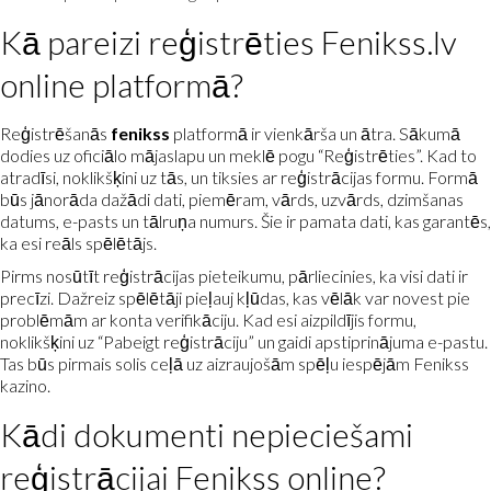
0
2
Kā pareizi reģistrēties Fenikss.lv
5
online platformā?
Reģistrēšanās
fenikss
platformā ir vienkārša un ātra. Sākumā
dodies uz oficiālo mājaslapu un meklē pogu “Reģistrēties”. Kad to
atradīsi, noklikšķini uz tās, un tiksies ar reģistrācijas formu. Formā
būs jānorāda dažādi dati, piemēram, vārds, uzvārds, dzimšanas
datums, e-pasts un tālruņa numurs. Šie ir pamata dati, kas garantēs,
ka esi reāls spēlētājs.
Pirms nosūtīt reģistrācijas pieteikumu, pārliecinies, ka visi dati ir
precīzi. Dažreiz spēlētāji pieļauj kļūdas, kas vēlāk var novest pie
problēmām ar konta verifikāciju. Kad esi aizpildījis formu,
noklikšķini uz “Pabeigt reģistrāciju” un gaidi apstiprinājuma e-pastu.
Tas būs pirmais solis ceļā uz aizraujošām spēļu iespējām Fenikss
kazino.
Kādi dokumenti nepieciešami
reģistrācijai Fenikss online?